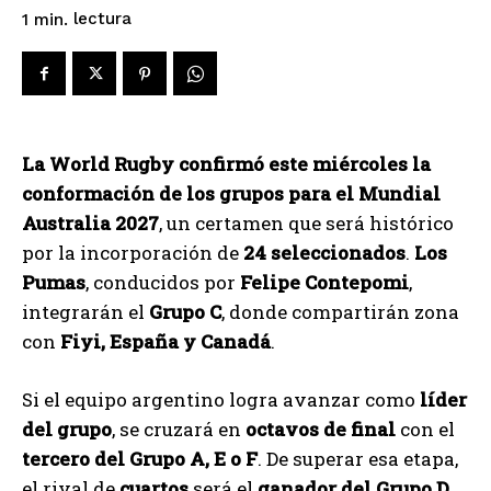
lectura
1
min.
La World Rugby confirmó este miércoles la
conformación de los grupos para el Mundial
Australia 2027
, un certamen que será histórico
por la incorporación de
24 seleccionados
.
Los
Pumas
, conducidos por
Felipe Contepomi
,
integrarán el
Grupo C
, donde compartirán zona
con
Fiyi, España y Canadá
.
Si el equipo argentino logra avanzar como
líder
del grupo
, se cruzará en
octavos de final
con el
tercero del Grupo A, E o F
. De superar esa etapa,
el rival de
cuartos
será el
ganador del Grupo D
,