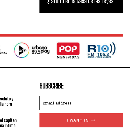
gratuito en la Casa de las Leyes
SUBSCRIBE
bsoluto y
ia hora
el capitán
I WANT IN
ia íntima