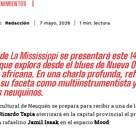
ENIMIENTOS
lectura
Redacción
1
min.
7 mayo, 2026
:
 de
La Mississippi
se presentará este
1
que explora desde el blues de Nueva O
africana. En una charla profunda, ref
su faceta como multiinstrumentista y
s neuquinos.
cultural de Neuquén se prepara para recibir a una de 
Ricardo Tapia
aterrizará en la capital provincial el 
a rafaelino
Jamil Isaak
en el espacio
Mood
.