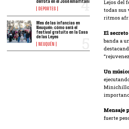
derrota en el José Amalfitani
Lejos del 
DEPORTES
todas sus 
ritmos af
Mes de las infancias en
Neuquén: cómo será el
festival gratuito en la Casa
El secreto
de las Leyes
banda a u
NEUQUÉN
destacando
“rejuvenez
Un músico
ejecutando
Minichillo
importanci
Mensaje p
fuerte pes