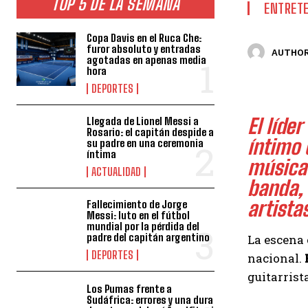
TOP 5 DE LA SEMANA
ENTRET
Copa Davis en el Ruca Che:
furor absoluto y entradas
AUTHOR
agotadas en apenas media
hora
DEPORTES
El líder
Llegada de Lionel Messi a
Rosario: el capitán despide a
íntimo 
su padre en una ceremonia
íntima
música 
ACTUALIDAD
banda, 
artista
Fallecimiento de Jorge
Messi: luto en el fútbol
mundial por la pérdida del
padre del capitán argentino
La escena 
DEPORTES
nacional.
guitarrist
Los Pumas frente a
Sudáfrica: errores y una dura