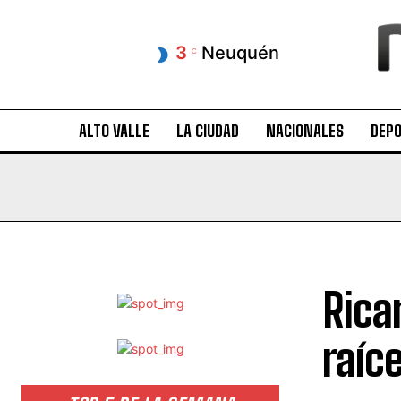
3
Neuquén
C
ALTO VALLE
LA CIUDAD
NACIONALES
DEP
Rica
raíc