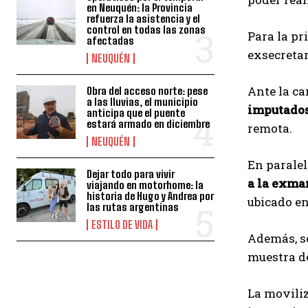
en Neuquén: la Provincia
refuerza la asistencia y el
control en todas las zonas
Para la pr
afectadas
exsecreta
NEUQUÉN
Ante la ca
Obra del acceso norte: pese
a las lluvias, el municipio
imputados
anticipa que el puente
estará armado en diciembre
remota.
NEUQUÉN
En paralel
Dejar todo para vivir
a la exma
viajando en motorhome: la
historia de Hugo y Andrea por
ubicado e
las rutas argentinas
ESTILO DE VIDA
Además, s
muestra de
La moviliz