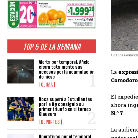
TOP 5 DE LA SEMANA
Cristina Fernand
Alerta por temporal: Añelo
cierra totalmente sus
La
expres
accesos por la acumulación
de nieve
Comodoro
CLIMA
El expedi
Boca superó a Estudiantes
por 1 a 0 y consiguió su
ahora ingr
primer triunfo en el torneo
N.º 7
.
Clausura
DEPORTES
La audienc
Operativos por el temporal
poder rea