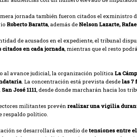
imera jornada también fueron citados el exministro d
rio
Roberto Baratta
, además de
Nelson Lazarte, Rafae
ntidad de acusados en el expediente, el tribunal disp
 citados en cada jornada
, mientras que el resto podr
o al avance judicial, la organización política
La Cámp
ndataria
. La concentración está prevista desde
las 7
n
San José 1111
, desde donde marcharán hacia los trib
ectores militantes prevén
realizar una vigilia duran
 respaldo político.
ación se desarrollará en medio de
tensiones entre e