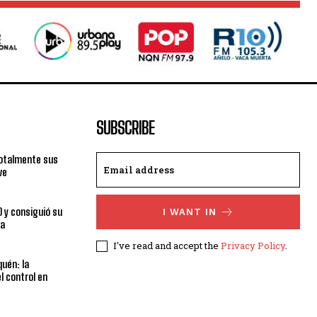
SUBSCRIBE
totalmente sus
ve
0 y consiguió su
I WANT IN
ra
I've read and accept the
Privacy Policy
.
uén: la
el control en