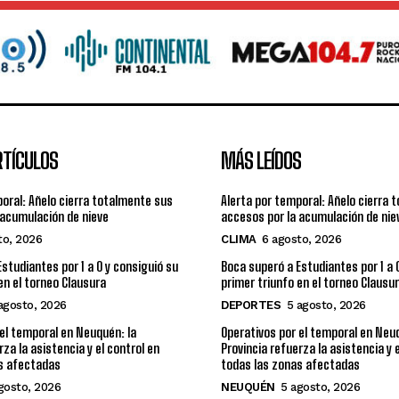
RTÍCULOS
MÁS LEÍDOS
poral: Añelo cierra totalmente sus
Alerta por temporal: Añelo cierra 
 acumulación de nieve
accesos por la acumulación de nie
to, 2026
CLIMA
6 agosto, 2026
studiantes por 1 a 0 y consiguió su
Boca superó a Estudiantes por 1 a 
en el torneo Clausura
primer triunfo en el torneo Clausu
agosto, 2026
DEPORTES
5 agosto, 2026
 el temporal en Neuquén: la
Operativos por el temporal en Neuq
rza la asistencia y el control en
Provincia refuerza la asistencia y 
s afectadas
todas las zonas afectadas
gosto, 2026
NEUQUÉN
5 agosto, 2026