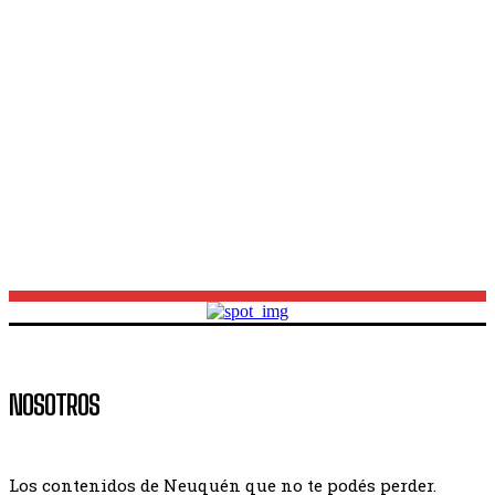
Extranjerización de tierras y desalojos exprés: la
advertencia de Andrés Blanco frente al nuevo
escenario nacional
Alerta en los barrios populares: 8.600 familias
afectadas por los recortes sociales en Neuquén
NOSOTROS
Los contenidos de Neuquén que no te podés perder.