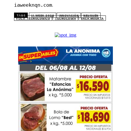
.
iaweeknqn.com
TAGS
IA WEEK 2026
INNOVACIÓN
NEUQUÉN
POLO TECNOLÓGICO
TECNOLOGÍA
VACA MUERTA