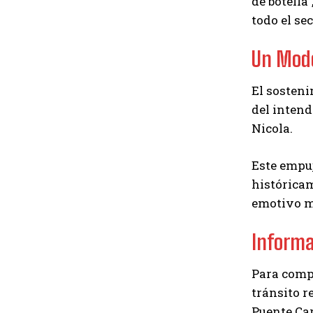
de botella
todo el se
Un Mode
El sosteni
del intend
Nicola.
Este empuj
histórica
emotivo m
Informa
Para comp
tránsito r
Puente Car