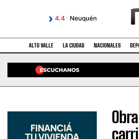
4.4
Neuquén
C
ALTO VALLE
LA CIUDAD
NACIONALES
DEP
Obra
carr