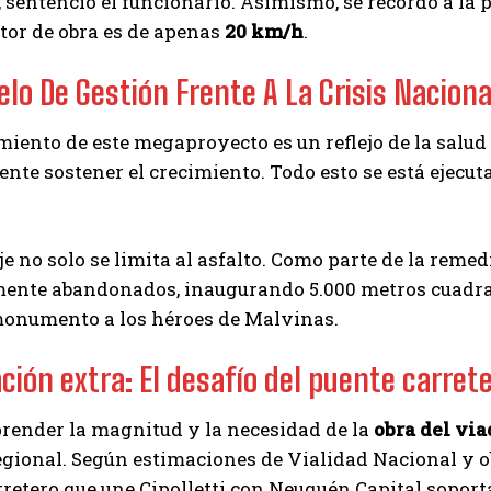
”, sentenció el funcionario. Asimismo, se recordó a l
ctor de obra es de apenas
20 km/h
.
lo De Gestión Frente A La Crisis Naciona
miento de este megaproyecto es un reflejo de la salud 
ente sostener el crecimiento. Todo esto se está ejec
e no solo se limita al asfalto. Como parte de la reme
mente abandonados, inaugurando 5.000 metros cuadra
onumento a los héroes de Malvinas.
ción extra: El desafío del puente carret
render la magnitud y la necesidad de la
obra del vi
egional. Según estimaciones de Vialidad Nacional y ob
retero que une Cipolletti con Neuquén Capital soporta 