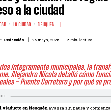
eso a la ciudad
DAD
LA CIUDAD
NEUQUÉN
lectura
Redacción
2
min.
26 mayo, 2026
:
dos íntegramente municipales, la transf
rme. Alejandro Nicola detalló cómo funci
ales – Puente Carretero y por qué se pro
l viaducto en Neuquén
avanza sin pausa y comienza a