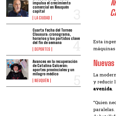
M
impulsa el crecimiento
comercial en Neuquén
C
capital
LA CIUDAD
Cuarta fecha del Torneo
Clausura: cronograma,
horarios y los partidos clave
Esta ingen
del fin de semana
máquinas 
DEPORTES
Nuevas r
Avances en la recuperación
de Catalina Galcerán:
aportes provinciales y un
milagro médico
La moderni
NEUQUÉN
y reducir 
avenida
.
“Quien nec
paralelas.