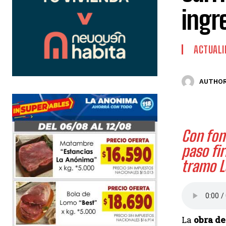
ingr
ACTUALI
AUTHOR
Con fon
paso fi
tramo Le
La
obra de