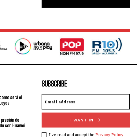
SUBSCRIBE
cómo será el
 Leyes
a presión de
I WANT IN
rdo con Huawei
I've read and accept the
Privacy Policy
.