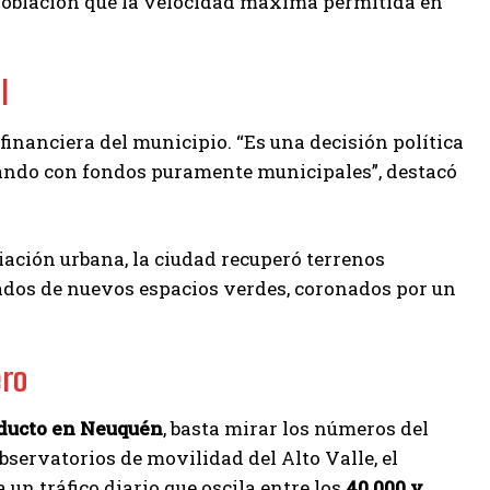
a población que la velocidad máxima permitida en
l
financiera del municipio. “Es una decisión política
utando con fondos puramente municipales”, destacó
diación urbana, la ciudad recuperó terrenos
dos de nuevos espacios verdes, coronados por un
ero
aducto en Neuquén
, basta mirar los números del
servatorios de movilidad del Alto Valle, el
un tráfico diario que oscila entre los
40.000 y