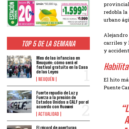
provincial
redobla la
urbano ági
Alejandro 
carriles y
TOP 5 DE LA SEMANA
y accident
Mes de las infancias en
Neuquén: cómo será el
Habilita
festival gratuito en la Casa
de las Leyes
El hito má
NEUQUÉN
Puente Car
Fuerte repudio de Luz y
Fuerza a la presión de
Estados Unidos a CALF por el
“L
acuerdo con Huawei
ACTUALIDAD
A
El récord de aperturas