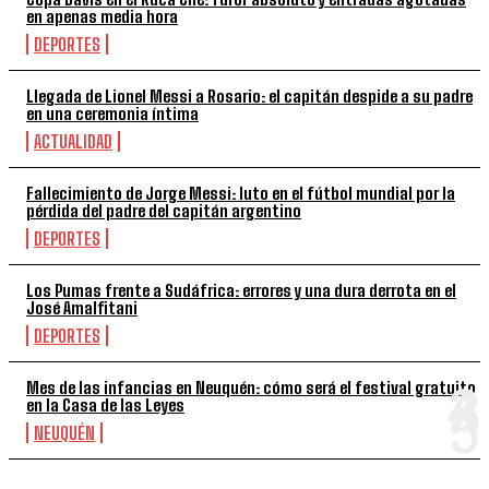
en apenas media hora
DEPORTES
Llegada de Lionel Messi a Rosario: el capitán despide a su padre
en una ceremonia íntima
ACTUALIDAD
Fallecimiento de Jorge Messi: luto en el fútbol mundial por la
pérdida del padre del capitán argentino
DEPORTES
Los Pumas frente a Sudáfrica: errores y una dura derrota en el
José Amalfitani
DEPORTES
Mes de las infancias en Neuquén: cómo será el festival gratuito
en la Casa de las Leyes
NEUQUÉN