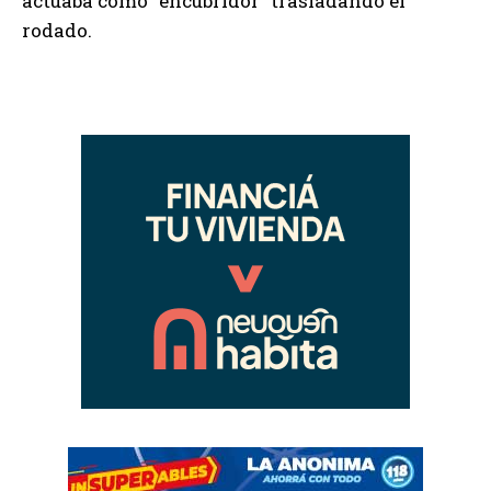
actuaba como “encubridor” trasladando el
rodado.