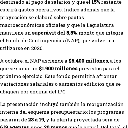
destinado al pago de salarios y que el
15%
restante
cubrirá gastos operativos. Indicó además que la
proyección se elaboró sobre pautas
macroeconómicas oficiales y que la Legislatura
mantiene un
superávit del 8,8%
, monto que integra
el Fondo de Contingencias (NAP), que volverá a
utilizarse en 2026.
A octubre, el NAP asciende a
$5.400 millones
, a los
que se sumarán
$1.900 millones
previstos para el
próximo ejercicio. Este fondo permitirá afrontar
variaciones salariales o aumentos edilicios que se
ubiquen por encima del IPC.
La presentación incluyó también la reorganización
interna del esquema presupuestario: los programas
pasarán de
23 a 19
, y la planta proyectada será de
618 agentes
, unos
20 menos
que la actual. Del total, el