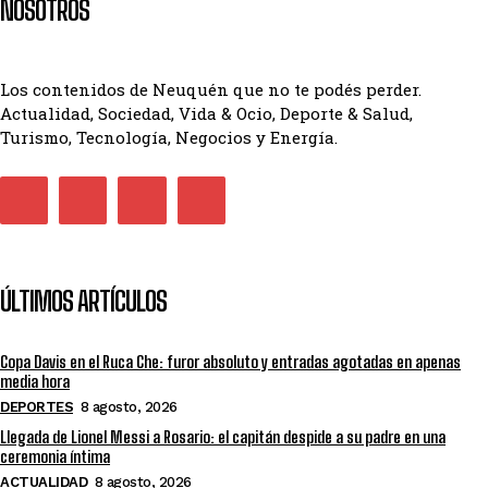
NOSOTROS
Los contenidos de Neuquén que no te podés perder.
Actualidad, Sociedad, Vida & Ocio, Deporte & Salud,
Turismo, Tecnología, Negocios y Energía.
ÚLTIMOS ARTÍCULOS
Copa Davis en el Ruca Che: furor absoluto y entradas agotadas en apenas
media hora
DEPORTES
8 agosto, 2026
Llegada de Lionel Messi a Rosario: el capitán despide a su padre en una
ceremonia íntima
ACTUALIDAD
8 agosto, 2026