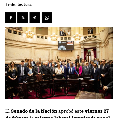
lectura
1
min.
El
Senado de la Nación
aprobó este
viernes 27