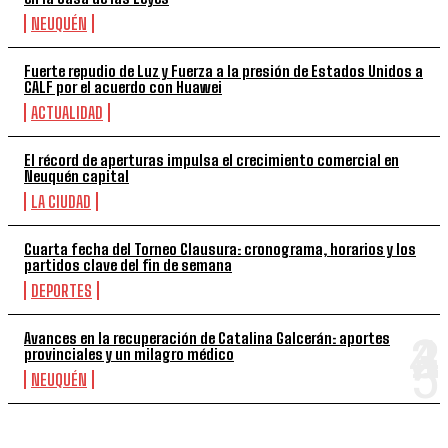
NEUQUÉN
Fuerte repudio de Luz y Fuerza a la presión de Estados Unidos a
CALF por el acuerdo con Huawei
ACTUALIDAD
El récord de aperturas impulsa el crecimiento comercial en
Neuquén capital
LA CIUDAD
Cuarta fecha del Torneo Clausura: cronograma, horarios y los
partidos clave del fin de semana
DEPORTES
Avances en la recuperación de Catalina Galcerán: aportes
provinciales y un milagro médico
NEUQUÉN