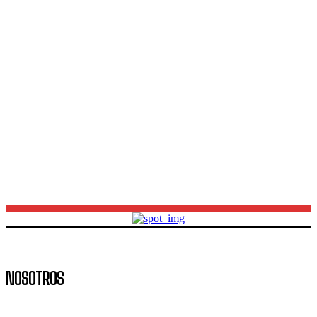
El récord de aperturas impulsa el crecimiento
comercial en Neuquén capital
Cuarta fecha del Torneo Clausura: cronograma,
horarios y los partidos clave del fin de semana
Avances en la recuperación de Catalina Galcerán:
aportes provinciales y un milagro médico
NOSOTROS