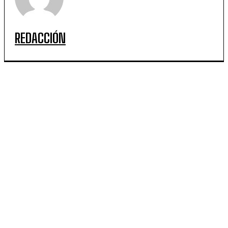
REDACCIÓN
ARTICULOS POPULARES
Mes de las infancias en Neuquén: cómo será el
festival gratuito en la Casa de las Leyes
Fuerte repudio de Luz y Fuerza a la presión de
Estados Unidos a CALF por el acuerdo con Huawei