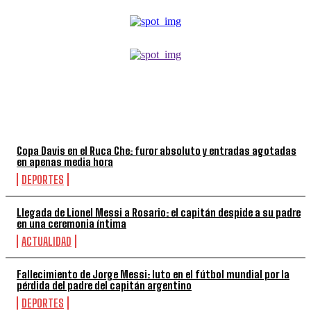
TOP 5 DE LA SEMANA
Copa Davis en el Ruca Che: furor absoluto y entradas agotadas
en apenas media hora
DEPORTES
Llegada de Lionel Messi a Rosario: el capitán despide a su padre
en una ceremonia íntima
ACTUALIDAD
Fallecimiento de Jorge Messi: luto en el fútbol mundial por la
pérdida del padre del capitán argentino
DEPORTES