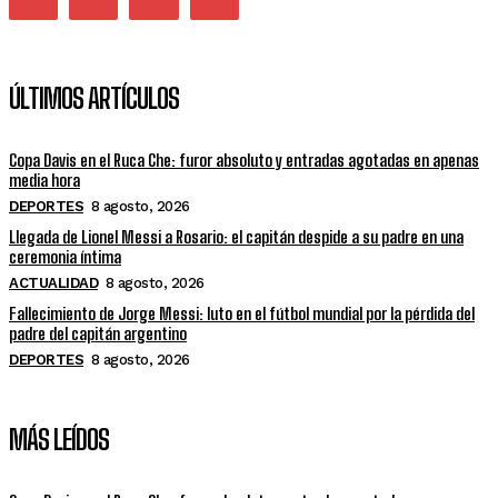
ÚLTIMOS ARTÍCULOS
Copa Davis en el Ruca Che: furor absoluto y entradas agotadas en apenas
media hora
DEPORTES
8 agosto, 2026
Llegada de Lionel Messi a Rosario: el capitán despide a su padre en una
ceremonia íntima
ACTUALIDAD
8 agosto, 2026
Fallecimiento de Jorge Messi: luto en el fútbol mundial por la pérdida del
padre del capitán argentino
DEPORTES
8 agosto, 2026
MÁS LEÍDOS