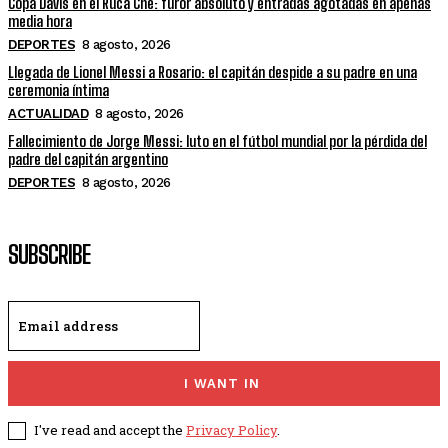
Copa Davis en el Ruca Che: furor absoluto y entradas agotadas en apenas
media hora
DEPORTES
8 agosto, 2026
Llegada de Lionel Messi a Rosario: el capitán despide a su padre en una
ceremonia íntima
ACTUALIDAD
8 agosto, 2026
Fallecimiento de Jorge Messi: luto en el fútbol mundial por la pérdida del
padre del capitán argentino
DEPORTES
8 agosto, 2026
SUBSCRIBE
I WANT IN
I've read and accept the
Privacy Policy
.