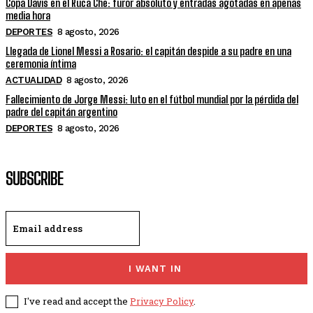
Copa Davis en el Ruca Che: furor absoluto y entradas agotadas en apenas
media hora
DEPORTES
8 agosto, 2026
Llegada de Lionel Messi a Rosario: el capitán despide a su padre en una
ceremonia íntima
ACTUALIDAD
8 agosto, 2026
Fallecimiento de Jorge Messi: luto en el fútbol mundial por la pérdida del
padre del capitán argentino
DEPORTES
8 agosto, 2026
SUBSCRIBE
I WANT IN
I've read and accept the
Privacy Policy
.