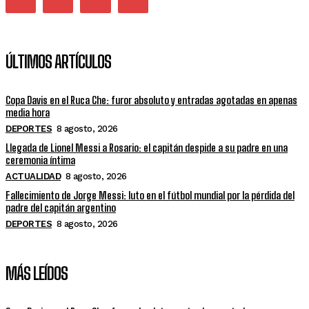
ÚLTIMOS ARTÍCULOS
Copa Davis en el Ruca Che: furor absoluto y entradas agotadas en apenas
media hora
DEPORTES
8 agosto, 2026
Llegada de Lionel Messi a Rosario: el capitán despide a su padre en una
ceremonia íntima
ACTUALIDAD
8 agosto, 2026
Fallecimiento de Jorge Messi: luto en el fútbol mundial por la pérdida del
padre del capitán argentino
DEPORTES
8 agosto, 2026
MÁS LEÍDOS