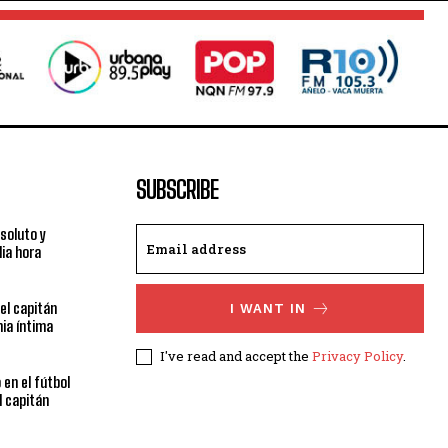
SUBSCRIBE
bsoluto y
ia hora
el capitán
I WANT IN
ia íntima
I've read and accept the
Privacy Policy
.
 en el fútbol
l capitán