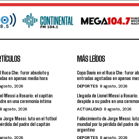
RTÍCULOS
MÁS LEÍDOS
l Ruca Che: furor absoluto y
Copa Davis en el Ruca Che: furor a
adas en apenas media hora
entradas agotadas en apenas med
agosto, 2026
DEPORTES
8 agosto, 2026
el Messi a Rosario: el capitán
Llegada de Lionel Messi a Rosario: 
adre en una ceremonia íntima
despide a su padre en una ceremon
8 agosto, 2026
ACTUALIDAD
8 agosto, 2026
e Jorge Messi: luto en el fútbol
Fallecimiento de Jorge Messi: luto
pérdida del padre del capitán
mundial por la pérdida del padre de
argentino
agosto, 2026
DEPORTES
8 agosto, 2026