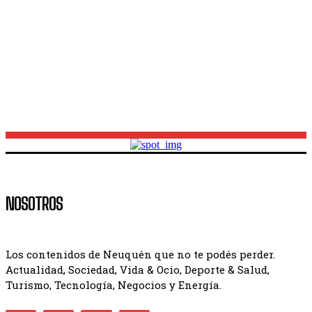
derrota en el José Amalfitani
Mes de las infancias en Neuquén: cómo será el
festival gratuito en la Casa de las Leyes
NOSOTROS
Los contenidos de Neuquén que no te podés perder.
Actualidad, Sociedad, Vida & Ocio, Deporte & Salud,
Turismo, Tecnología, Negocios y Energía.