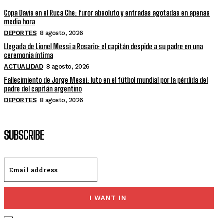
Copa Davis en el Ruca Che: furor absoluto y entradas agotadas en apenas
media hora
DEPORTES
8 agosto, 2026
Llegada de Lionel Messi a Rosario: el capitán despide a su padre en una
ceremonia íntima
ACTUALIDAD
8 agosto, 2026
Fallecimiento de Jorge Messi: luto en el fútbol mundial por la pérdida del
padre del capitán argentino
DEPORTES
8 agosto, 2026
SUBSCRIBE
I WANT IN