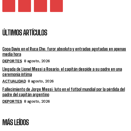
ÚLTIMOS ARTÍCULOS
Copa Davis en el Ruca Che: furor absoluto y entradas agotadas en apenas
media hora
DEPORTES
8 agosto, 2026
Llegada de Lionel Messi a Rosario: el capitán despide a su padre en una
ceremonia íntima
ACTUALIDAD
8 agosto, 2026
Fallecimiento de Jorge Messi: luto en el fútbol mundial por la pérdida del
padre del capitán argentino
DEPORTES
8 agosto, 2026
MÁS LEÍDOS