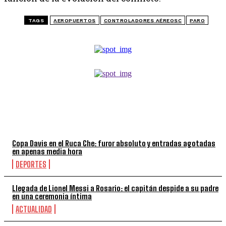
TAGS
AEROPUERTOS
CONTROLADORES AÉREOSC
PARO
TOP 5 DE LA SEMANA
Copa Davis en el Ruca Che: furor absoluto y entradas agotadas
en apenas media hora
DEPORTES
Llegada de Lionel Messi a Rosario: el capitán despide a su padre
en una ceremonia íntima
ACTUALIDAD