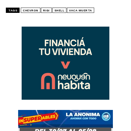
TAGS
CHEVRON
RIGI
SHELL
VACA MUERTA