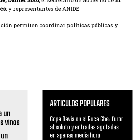
é, Daniel Soto
; el secretario de Gobierno de
El
les
; y representantes de ANIDE.
ación permiten coordinar políticas públicas y
ARTICULOS POPULARES
Copa Davis en el Ruca Che: furor
absoluto y entradas agotadas
 un
en apenas media hora