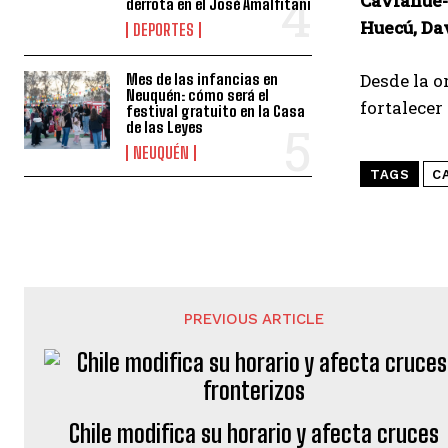
Caviahue-
derrota en el José Amalfitani
Huecú, Da
DEPORTES
Desde la o
Mes de las infancias en
Neuquén: cómo será el
fortalecer 
festival gratuito en la Casa
de las Leyes
NEUQUÉN
TAGS
C
PREVIOUS ARTICLE
Chile modifica su horario y afecta cruces