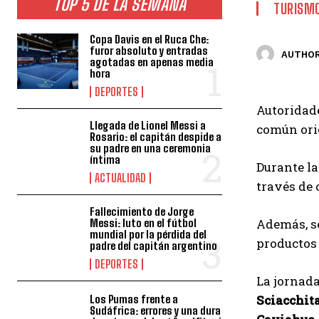
TOP 5 DE LA SEMANA
TURISM
Copa Davis en el Ruca Che:
furor absoluto y entradas
AUTHOR
agotadas en apenas media
hora
DEPORTES
Autoridad
Llegada de Lionel Messi a
común orie
Rosario: el capitán despide a
su padre en una ceremonia
íntima
Durante la
ACTUALIDAD
través de
Fallecimiento de Jorge
Además, se
Messi: luto en el fútbol
mundial por la pérdida del
productos 
padre del capitán argentino
DEPORTES
La jornada
Sciacchit
Los Pumas frente a
Sudáfrica: errores y una dura