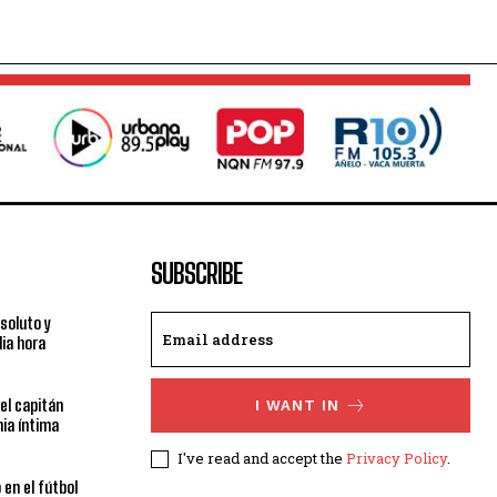
SUBSCRIBE
bsoluto y
ia hora
el capitán
I WANT IN
ia íntima
I've read and accept the
Privacy Policy
.
 en el fútbol