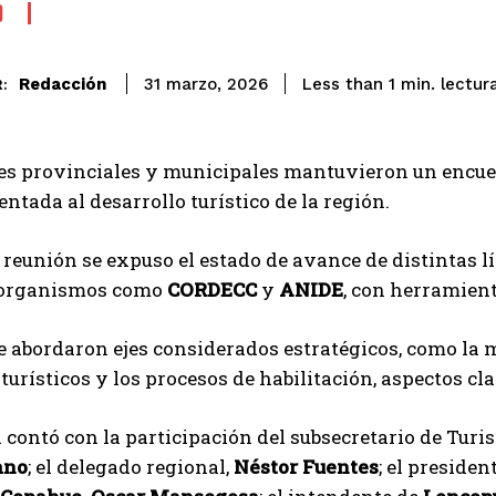
O
lectur
Redacción
Less than 1
min.
31 marzo, 2026
:
es provinciales y municipales mantuvieron un encu
ntada al desarrollo turístico de la región.
 reunión se expuso el estado de avance de distintas l
 organismos como
CORDECC
y
ANIDE
, con herramient
 abordaron ejes considerados estratégicos, como la me
turísticos y los procesos de habilitación, aspectos cl
 contó con la participación del subsecretario de Tur
ano
; el delegado regional,
Néstor Fuentes
; el preside