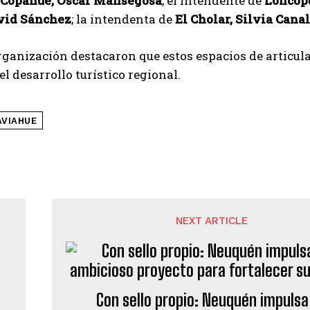
Copahue, Oscar Mansegosa
; el intendente de
Loncopu
vid Sánchez
; la intendenta de
El Cholar, Silvia Cana
rganización destacaron que estos espacios de articul
el desarrollo turístico regional.
AVIAHUE
NEXT ARTICLE
Con sello propio: Neuquén impulsa