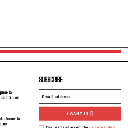
SUBSCRIBE
uén: la
el control en
I WANT IN
motorhome: la
rutas
I've read and accept the
Privacy Policy
.