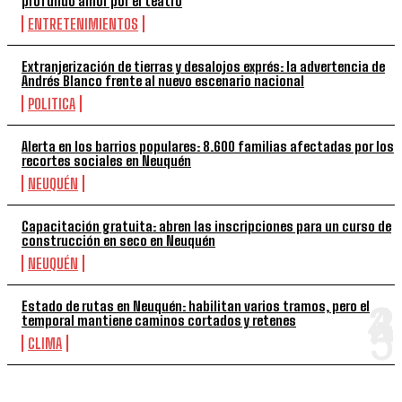
profundo amor por el teatro
ENTRETENIMIENTOS
Extranjerización de tierras y desalojos exprés: la advertencia de
Andrés Blanco frente al nuevo escenario nacional
POLITICA
Alerta en los barrios populares: 8.600 familias afectadas por los
recortes sociales en Neuquén
NEUQUÉN
Capacitación gratuita: abren las inscripciones para un curso de
construcción en seco en Neuquén
NEUQUÉN
Estado de rutas en Neuquén: habilitan varios tramos, pero el
temporal mantiene caminos cortados y retenes
CLIMA