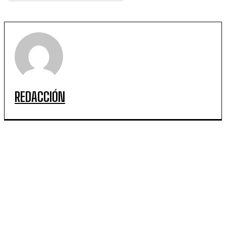
REDACCIÓN
ARTICULOS POPULARES
Roly Serrano repasa sus anécdotas internacionales y
su profundo amor por el teatro