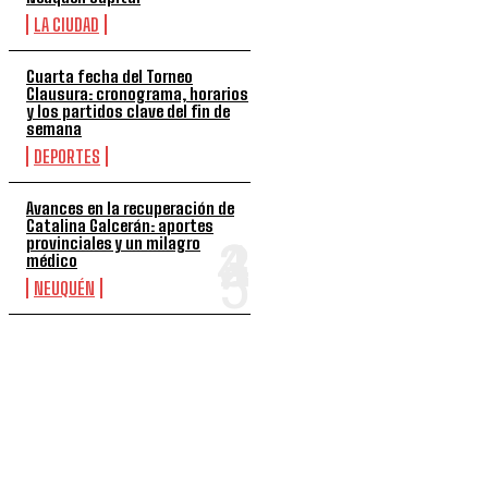
LA CIUDAD
Cuarta fecha del Torneo
Clausura: cronograma, horarios
y los partidos clave del fin de
semana
DEPORTES
Avances en la recuperación de
Catalina Galcerán: aportes
provinciales y un milagro
médico
NEUQUÉN