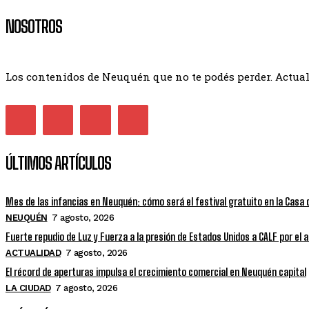
NOSOTROS
Los contenidos de Neuquén que no te podés perder. Actuali
ÚLTIMOS ARTÍCULOS
Mes de las infancias en Neuquén: cómo será el festival gratuito en la Casa 
NEUQUÉN
7 agosto, 2026
Fuerte repudio de Luz y Fuerza a la presión de Estados Unidos a CALF por el
ACTUALIDAD
7 agosto, 2026
El récord de aperturas impulsa el crecimiento comercial en Neuquén capital
LA CIUDAD
7 agosto, 2026