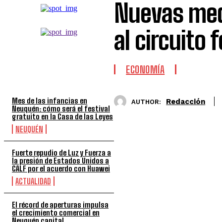
Nuevas med
al circuito 
TOP 5 DE LA SEMANA
ECONOMÍA
Mes de las infancias en
Redacción
AUTHOR:
Neuquén: cómo será el festival
gratuito en la Casa de las Leyes
NEUQUÉN
Fuerte repudio de Luz y Fuerza a
la presión de Estados Unidos a
CALF por el acuerdo con Huawei
ACTUALIDAD
El récord de aperturas impulsa
el crecimiento comercial en
Neuquén capital