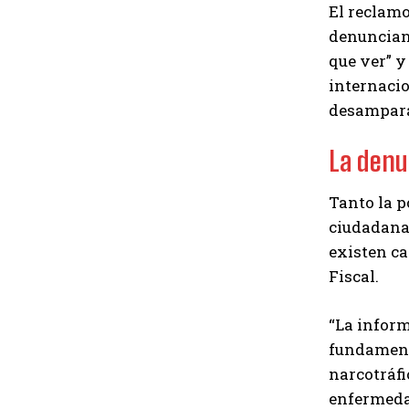
El reclamo
denuncian 
que ver” y
internacio
desamparad
La denu
Tanto la p
ciudadana.
existen ca
Fiscal.
“La inform
fundamenta
narcotráfi
enfermeda