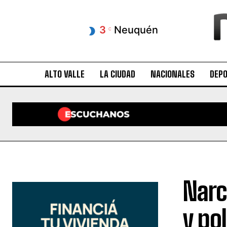
3
Neuquén
C
ALTO VALLE
LA CIUDAD
NACIONALES
DEP
Narc
y po