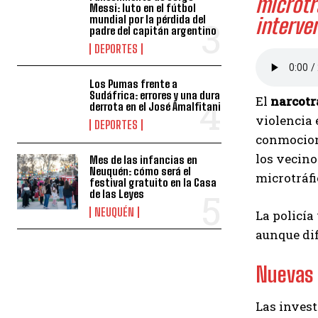
microtr
Messi: luto en el fútbol
interve
mundial por la pérdida del
padre del capitán argentino
DEPORTES
Los Pumas frente a
Sudáfrica: errores y una dura
El
narcotr
derrota en el José Amalfitani
violencia 
DEPORTES
conmocionó
los vecino
Mes de las infancias en
Neuquén: cómo será el
microtráfi
festival gratuito en la Casa
de las Leyes
NEUQUÉN
La policía
aunque dif
Nuevas 
Las invest