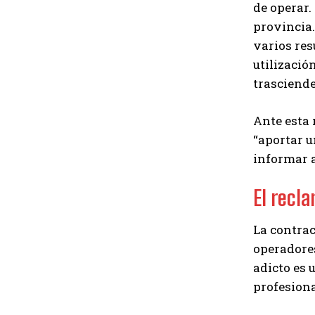
de operar.
provincia.
varios res
utilizació
trasciende
Ante esta 
“aportar u
informar a
El recl
La contrac
operadores
adicto es 
profesiona