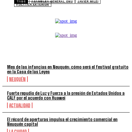
TAGS
ASAMBLEA GENERAL ONU
JAVIER MILEI
POLÍTICA EXTERIOR
TOP 5 DE LA SEMANA
Mes de las infancias en Neuquén: cómo será el festival gratuito
en la Casa de las Leyes
NEUQUÉN
Fuerte repudio de Luz y Fuerza a la presión de Estados Unidos a
CALF por el acuerdo con Huawei
ACTUALIDAD
El récord de aperturas impulsa el crecimiento comercial en
Neuquén capital
LA CIUDAD