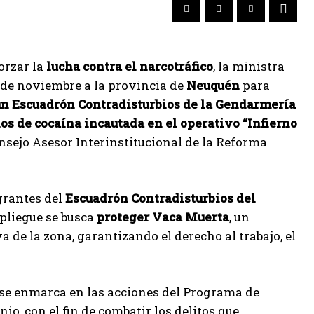
orzar la
lucha contra el narcotráfico
, la ministra
 4 de noviembre a la provincia de
Neuquén
para
 un Escuadrón Contradisturbios de la Gendarmería
os de cocaína incautada en el operativo “Infierno
nsejo Asesor Interinstitucional de la Reforma
egrantes del
Escuadrón Contradisturbios del
spliegue se busca
proteger Vaca Muerta
, un
a de la zona, garantizando el derecho al trabajo, el
e enmarca en las acciones del Programa de
o, con el fin de combatir los delitos que