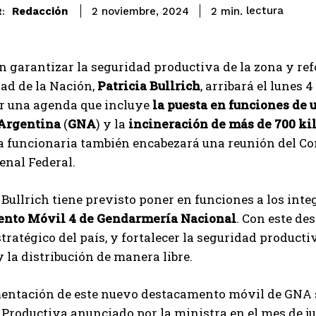
lectura
Redacción
2
min.
2 noviembre, 2024
:
n garantizar la seguridad productiva de la zona y ref
ad de la Nación,
Patricia Bullrich
, arribará el lunes
ar una agenda que incluye
la puesta en funciones de
Argentina
(
GNA
) y la
incineración de más de 700 kil
La funcionaria también encabezará una reunión del Co
enal Federal.
0, Bullrich tiene previsto poner en funciones a los int
nto Móvil 4 de Gendarmería Nacional
. Con este de
stratégico del país, y fortalecer la seguridad productiv
 la distribución de manera libre.
entación de este nuevo destacamento móvil de GNA s
Productiva anunciado por la ministra en el mes de juni