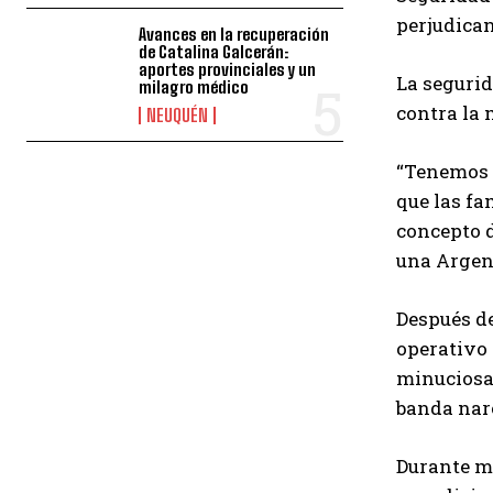
perjudican
Avances en la recuperación
de Catalina Galcerán:
aportes provinciales y un
La segurid
milagro médico
contra la 
NEUQUÉN
“Tenemos l
que las fa
concepto d
una Argent
Después de
operativo 
minuciosa 
banda narc
Durante me