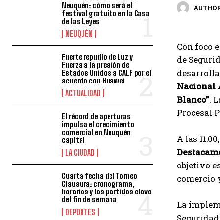
Neuquén: cómo será el
AUTHOR
festival gratuito en la Casa
de las Leyes
NEUQUÉN
Con foco e
Fuerte repudio de Luz y
de Segurid
Fuerza a la presión de
desarroll
Estados Unidos a CALF por el
acuerdo con Huawei
Nacional 
ACTUALIDAD
Blanco”
. 
Procesal P
El récord de aperturas
impulsa el crecimiento
comercial en Neuquén
A las 11:0
capital
Destacame
LA CIUDAD
objetivo e
Cuarta fecha del Torneo
comercio y
Clausura: cronograma,
horarios y los partidos clave
del fin de semana
La implem
DEPORTES
Seguridad 