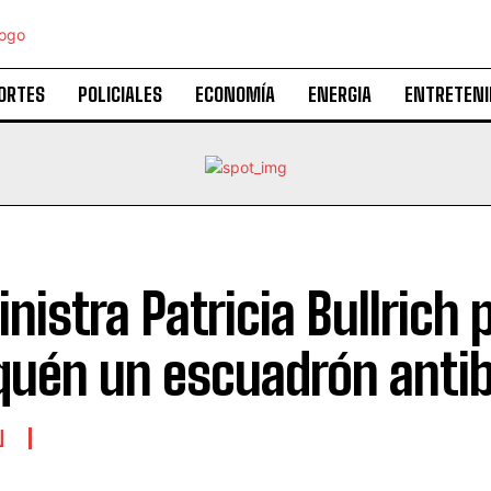
ORTES
POLICIALES
ECONOMÍA
ENERGIA
ENTRETENI
inistra Patricia Bullric
uén un escuadrón anti
N