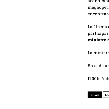
acondicion
megaoperat
encontraro
La última 
participar
ministro 
La ministr
En cada un
11:00h: A
TAGS
LU