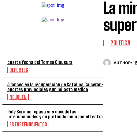
La min
super
TOP 5 DE LA SEMANA
POLITICA
cuarta fecha del Torneo Clausura
AUTHOR:
DEPORTES
Avances en la recuperación de Catalina Galcerán:
aportes provinciales y un milagro médico
NEUQUÉN
Roly Serrano repasa sus anécdotas
internacionales y su profundo amor por el teatro
ENTRETENIMIENTOS