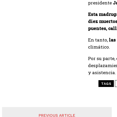
presidente
Ja
Esta madruga
diez muertos
puentes, cal
En tanto,
las
climático.
Por su parte,
desplazamient
y asistenci
TAGS
PREVIOUS ARTICLE