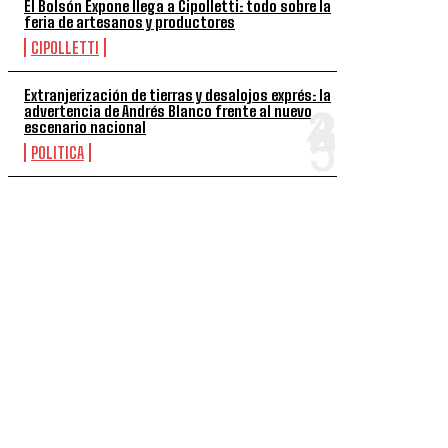
El Bolsón Expone llega a Cipolletti: todo sobre la
feria de artesanos y productores
CIPOLLETTI
Extranjerización de tierras y desalojos exprés: la
advertencia de Andrés Blanco frente al nuevo
escenario nacional
POLITICA