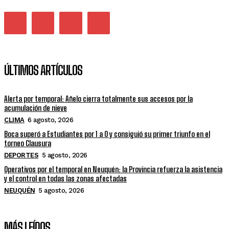
ÚLTIMOS ARTÍCULOS
Alerta por temporal: Añelo cierra totalmente sus accesos por la
acumulación de nieve
CLIMA
6 agosto, 2026
Boca superó a Estudiantes por 1 a 0 y consiguió su primer triunfo en el
torneo Clausura
DEPORTES
5 agosto, 2026
Operativos por el temporal en Neuquén: la Provincia refuerza la asistencia
y el control en todas las zonas afectadas
NEUQUÉN
5 agosto, 2026
MÁS LEÍDOS