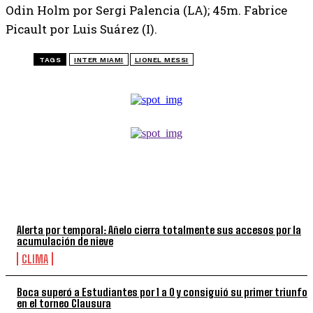
Odin Holm por Sergi Palencia (LA); 45m. Fabrice
Picault por Luis Suárez (I).
TAGS
INTER MIAMI
LIONEL MESSI
TOP 5 DE LA SEMANA
Alerta por temporal: Añelo cierra totalmente sus accesos por la
acumulación de nieve
CLIMA
Boca superó a Estudiantes por 1 a 0 y consiguió su primer triunfo
en el torneo Clausura