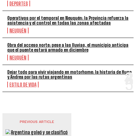
DEPORTES
Operativos por el temporal en Neuquén: la Provincia refuerza la
asistencia y el control en todas las zonas afectadas
NEUQUÉN
Obra del acceso norte: pese a las lluvias, el municipio anticipa
que el puente estará armado en diciembre
NEUQUÉN
Dejar todo para vivir viajando en motorhome: la historia de Hugo
y Andrea por las rutas argentinas
ESTILO DE VIDA
PREVIOUS ARTICLE