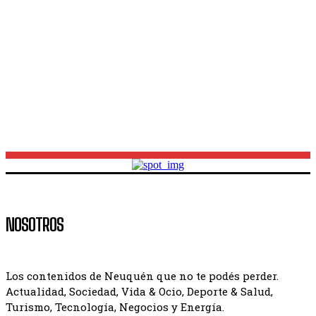
Obra del acceso norte: pese a las lluvias, el municipio
anticipa que el puente estará armado en diciembre
Dejar todo para vivir viajando en motorhome: la
historia de Hugo y Andrea por las rutas argentinas
NOSOTROS
Los contenidos de Neuquén que no te podés perder.
Actualidad, Sociedad, Vida & Ocio, Deporte & Salud,
Turismo, Tecnología, Negocios y Energía.