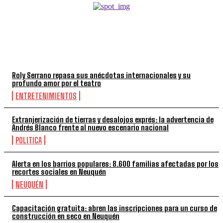
TOP 5 DE LA SEMANA
Roly Serrano repasa sus anécdotas internacionales y su
profundo amor por el teatro
ENTRETENIMIENTOS
Extranjerización de tierras y desalojos exprés: la advertencia de
Andrés Blanco frente al nuevo escenario nacional
POLITICA
Alerta en los barrios populares: 8.600 familias afectadas por los
recortes sociales en Neuquén
NEUQUÉN
Capacitación gratuita: abren las inscripciones para un curso de
construcción en seco en Neuquén