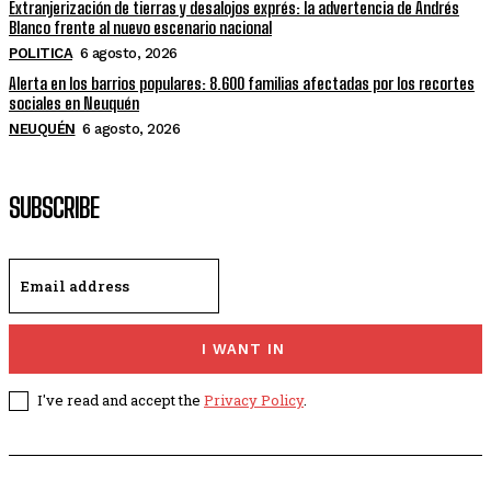
Extranjerización de tierras y desalojos exprés: la advertencia de Andrés
Blanco frente al nuevo escenario nacional
POLITICA
6 agosto, 2026
Alerta en los barrios populares: 8.600 familias afectadas por los recortes
sociales en Neuquén
NEUQUÉN
6 agosto, 2026
SUBSCRIBE
I WANT IN
I've read and accept the
Privacy Policy
.