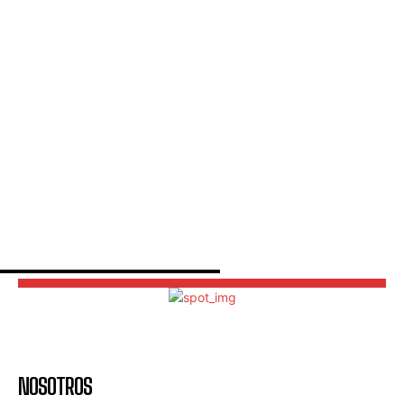
argentino
Los Pumas frente a Sudáfrica: errores y una dura
derrota en el José Amalfitani
Mes de las infancias en Neuquén: cómo será el
festival gratuito en la Casa de las Leyes
NOSOTROS