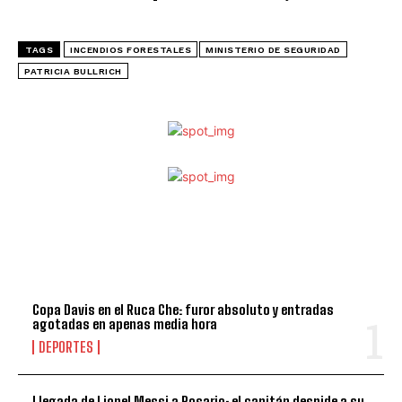
TAGS
INCENDIOS FORESTALES
MINISTERIO DE SEGURIDAD
PATRICIA BULLRICH
TOP 5 DE LA SEMANA
Copa Davis en el Ruca Che: furor absoluto y entradas
agotadas en apenas media hora
DEPORTES
Llegada de Lionel Messi a Rosario: el capitán despide a su