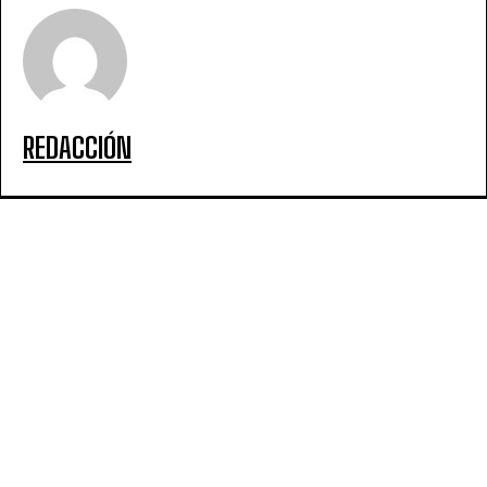
REDACCIÓN
ARTICULOS POPULARES
Boca superó a Estudiantes por 1 a 0 y consiguió su
primer triunfo en el torneo Clausura