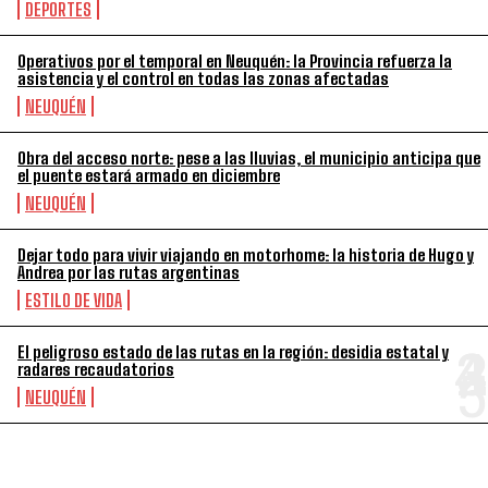
DEPORTES
Operativos por el temporal en Neuquén: la Provincia refuerza la
asistencia y el control en todas las zonas afectadas
NEUQUÉN
Obra del acceso norte: pese a las lluvias, el municipio anticipa que
el puente estará armado en diciembre
NEUQUÉN
Dejar todo para vivir viajando en motorhome: la historia de Hugo y
Andrea por las rutas argentinas
ESTILO DE VIDA
El peligroso estado de las rutas en la región: desidia estatal y
radares recaudatorios
NEUQUÉN