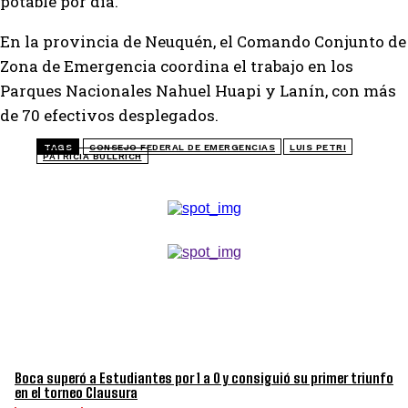
potable por día.
En la provincia de Neuquén, el Comando Conjunto de
Zona de Emergencia coordina el trabajo en los
Parques Nacionales Nahuel Huapi y Lanín, con más
de 70 efectivos desplegados.
TAGS
CONSEJO FEDERAL DE EMERGENCIAS
LUIS PETRI
PATRICIA BULLRICH
TOP 5 DE LA SEMANA
Boca superó a Estudiantes por 1 a 0 y consiguió su primer triunfo
en el torneo Clausura