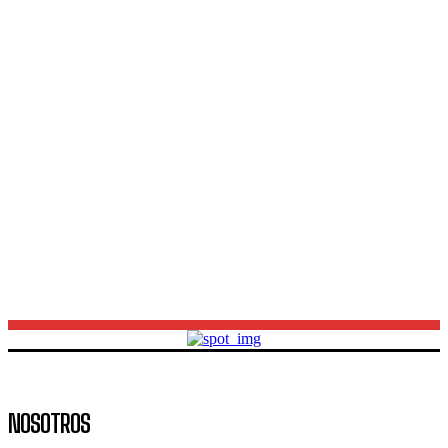
Fallecimiento de Jorge Messi: luto en el fútbol
mundial por la pérdida del padre del capitán
argentino
Los Pumas frente a Sudáfrica: errores y una dura
derrota en el José Amalfitani
Mes de las infancias en Neuquén: cómo será el
festival gratuito en la Casa de las Leyes
NOSOTROS