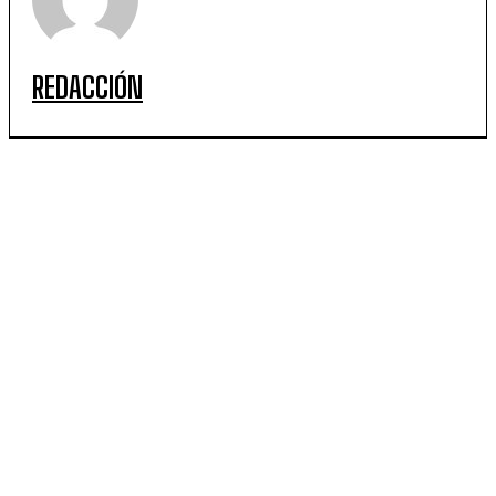
REDACCIÓN
ARTICULOS POPULARES
Copa Davis en el Ruca Che: furor absoluto y entradas
agotadas en apenas media hora
Llegada de Lionel Messi a Rosario: el capitán despide
a su padre en una ceremonia íntima