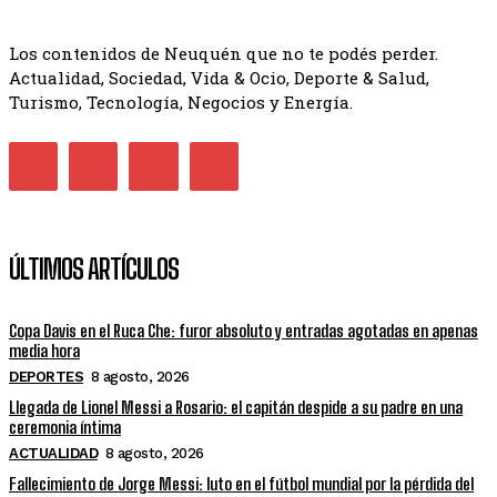
Los contenidos de Neuquén que no te podés perder.
Actualidad, Sociedad, Vida & Ocio, Deporte & Salud,
Turismo, Tecnología, Negocios y Energía.
ÚLTIMOS ARTÍCULOS
Copa Davis en el Ruca Che: furor absoluto y entradas agotadas en apenas
media hora
DEPORTES
8 agosto, 2026
Llegada de Lionel Messi a Rosario: el capitán despide a su padre en una
ceremonia íntima
ACTUALIDAD
8 agosto, 2026
Fallecimiento de Jorge Messi: luto en el fútbol mundial por la pérdida del