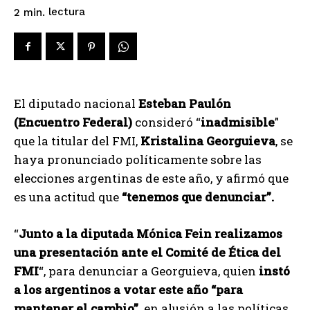
lectura
2
min.
El diputado nacional
Esteban Paulón
(Encuentro Federal)
consideró “
inadmisible
”
que la titular del FMI,
Kristalina Georguieva
, se
haya pronunciado políticamente sobre las
elecciones argentinas de este año, y afirmó que
es una actitud que
“tenemos que denunciar”.
“
Junto a la diputada Mónica Fein realizamos
una presentación ante el Comité de Ética del
FMI
“, para denunciar a Georguieva, quien
instó
a los argentinos a votar este año “para
mantener el cambio”,
en alusión a las políticas