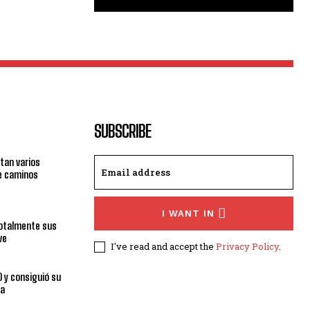
SUBSCRIBE
tan varios
e caminos
I WANT IN
totalmente sus
ve
I've read and accept the
Privacy Policy
.
0 y consiguió su
ra