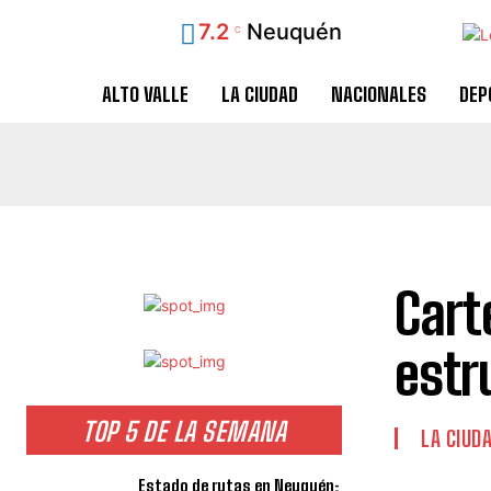
7.2
Neuquén
C
ALTO VALLE
LA CIUDAD
NACIONALES
DEP
Cart
estr
TOP 5 DE LA SEMANA
LA CIUD
Estado de rutas en Neuquén: