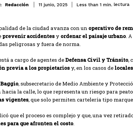
lectura
Redacción
Less than 1
min.
11 junio, 2025
:
palidad de la ciudad avanza con un
operativo de rem
e
prevenir accidentes
y
ordenar el paisaje urbano
. A
as peligrosas y fuera de norma.
 está a cargo de agentes de
Defensa Civil y Tránsito
,
ón previa a los propietarios
y, en los casos de
locale
 Baggio
, subsecretario de Medio Ambiente y Protecció
 hacia la calle, lo que representa un riesgo para pea
s vigentes
, que solo permiten cartelería tipo marque
icó que el proceso es complejo y que, una vez retirado 
es para que afronten el costo
.