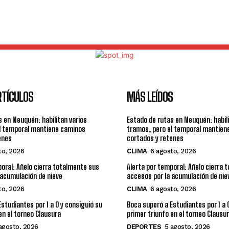
RTÍCULOS
MÁS LEÍDOS
 en Neuquén: habilitan varios
Estado de rutas en Neuquén: habili
l temporal mantiene caminos
tramos, pero el temporal mantien
enes
cortados y retenes
to, 2026
CLIMA
6 agosto, 2026
poral: Añelo cierra totalmente sus
Alerta por temporal: Añelo cierra 
 acumulación de nieve
accesos por la acumulación de nie
to, 2026
CLIMA
6 agosto, 2026
studiantes por 1 a 0 y consiguió su
Boca superó a Estudiantes por 1 a 
en el torneo Clausura
primer triunfo en el torneo Clausu
agosto, 2026
DEPORTES
5 agosto, 2026