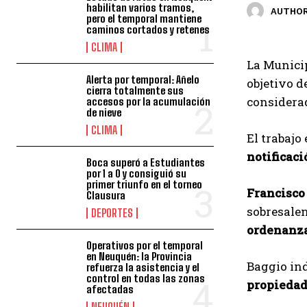
habilitan varios tramos,
AUTHOR
pero el temporal mantiene
caminos cortados y retenes
CLIMA
La Munici
Alerta por temporal: Añelo
objetivo d
cierra totalmente sus
considerad
accesos por la acumulación
de nieve
CLIMA
El trabajo
notificaci
Boca superó a Estudiantes
por 1 a 0 y consiguió su
primer triunfo en el torneo
Francisco
Clausura
sobresalen
DEPORTES
ordenanza
Operativos por el temporal
en Neuquén: la Provincia
Baggio ind
refuerza la asistencia y el
control en todas las zonas
propiedad
afectadas
NEUQUÉN