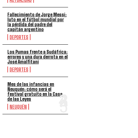
Fallecimiento de Jorge Messi:
luto en el fútbol mundial por
la pérdida del padre del
capitán argentino
DEPORTES
Los Pumas frente a Sudáfrica:
errores y una dura derrota en el
José Amalfitani
DEPORTES
Mes de las infancias en
Neuquén: cómo será el
festival gratuito en la Casa
de las Leyes
NEUQUÉN