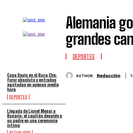
Alemania go
grandes can
TOP 5 DE LA SEMANA
DEPORTES
Copa Davis en el Ruca Che:
Redacción
1
AUTHOR:
furor absoluto y entradas
agotadas en apenas media
hora
DEPORTES
Llegada de Lionel Messi a
Rosario: el capitán despide a
su padre en una ceremonia
íntima
ACTUALIDAD