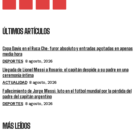
ÚLTIMOS ARTÍCULOS
Copa Davis en el Ruca Che: furor absoluto y entradas agotadas en apenas
media hora
DEPORTES
8 agosto, 2026
Llegada de Lionel Messi a Rosario: el capitán despide a su padre en una
ceremonia íntima
ACTUALIDAD
8 agosto, 2026
Fallecimiento de Jorge Messi: luto en el fútbol mundial por la pérdida del
padre del capitán argentino
DEPORTES
8 agosto, 2026
MÁS LEÍDOS