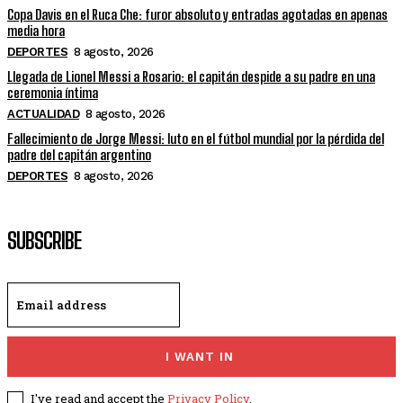
Copa Davis en el Ruca Che: furor absoluto y entradas agotadas en apenas
media hora
DEPORTES
8 agosto, 2026
Llegada de Lionel Messi a Rosario: el capitán despide a su padre en una
ceremonia íntima
ACTUALIDAD
8 agosto, 2026
Fallecimiento de Jorge Messi: luto en el fútbol mundial por la pérdida del
padre del capitán argentino
DEPORTES
8 agosto, 2026
SUBSCRIBE
I WANT IN
I've read and accept the
Privacy Policy
.