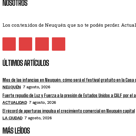
NOSOTROS
Los contenidos de Neuquén que no te podés perder. Actuali
ÚLTIMOS ARTÍCULOS
Mes de las infancias en Neuquén: cómo será el festival gratuito en la Casa 
NEUQUÉN
7 agosto, 2026
Fuerte repudio de Luz y Fuerza a la presión de Estados Unidos a CALF por el
ACTUALIDAD
7 agosto, 2026
El récord de aperturas impulsa el crecimiento comercial en Neuquén capital
LA CIUDAD
7 agosto, 2026
MÁS LEÍDOS