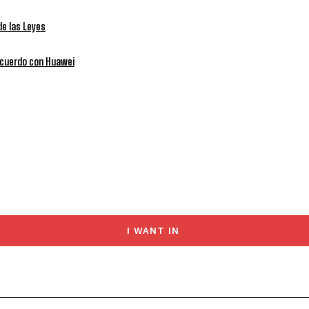
de las Leyes
 acuerdo con Huawei
I WANT IN