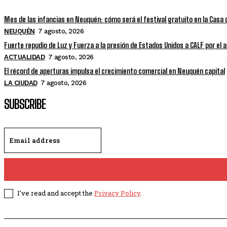
Mes de las infancias en Neuquén: cómo será el festival gratuito en la Casa 
NEUQUÉN
7 agosto, 2026
Fuerte repudio de Luz y Fuerza a la presión de Estados Unidos a CALF por el
ACTUALIDAD
7 agosto, 2026
El récord de aperturas impulsa el crecimiento comercial en Neuquén capital
LA CIUDAD
7 agosto, 2026
SUBSCRIBE
I've read and accept the
Privacy Policy
.