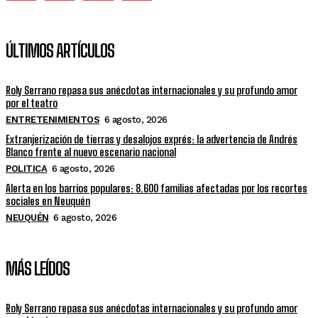
ÚLTIMOS ARTÍCULOS
Roly Serrano repasa sus anécdotas internacionales y su profundo amor
por el teatro
ENTRETENIMIENTOS
6 agosto, 2026
Extranjerización de tierras y desalojos exprés: la advertencia de Andrés
Blanco frente al nuevo escenario nacional
POLITICA
6 agosto, 2026
Alerta en los barrios populares: 8.600 familias afectadas por los recortes
sociales en Neuquén
NEUQUÉN
6 agosto, 2026
MÁS LEÍDOS
Roly Serrano repasa sus anécdotas internacionales y su profundo amor