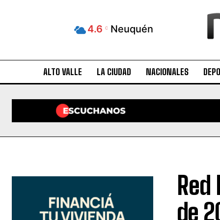
4.6
Neuquén
C
ALTO VALLE
LA CIUDAD
NACIONALES
DEP
Red 
de 2