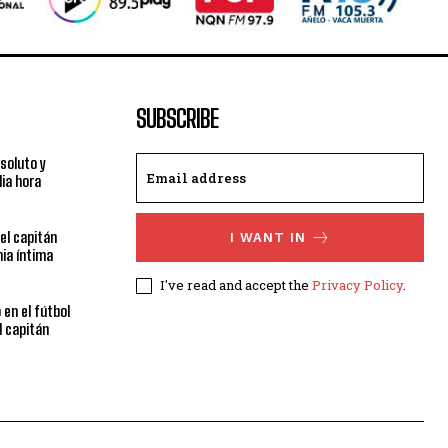
SUBSCRIBE
bsoluto y
ia hora
el capitán
I WANT IN
ia íntima
I've read and accept the
Privacy Policy
.
 en el fútbol
l capitán