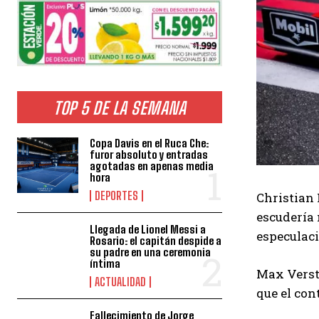
TOP 5 DE LA SEMANA
Copa Davis en el Ruca Che:
furor absoluto y entradas
agotadas en apenas media
hora
DEPORTES
Christian 
escudería 
Llegada de Lionel Messi a
especulaci
Rosario: el capitán despide a
su padre en una ceremonia
íntima
Max Versta
ACTUALIDAD
que el con
Fallecimiento de Jorge