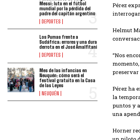
Messi: luto en el fútbol
Pérez expr
mundial por la pérdida del
interrogan
padre del capitán argentino
DEPORTES
Helmut Mar
Los Pumas frente a
conversaci
Sudáfrica: errores y una dura
derrota en el José Amalfitani
“Nos encon
DEPORTES
momento, n
Mes de las infancias en
preservar 
Neuquén: cómo será el
festival gratuito en la Casa
de las Leyes
Pérez ha e
NEUQUÉN
la tempora
puntos y a
una apendi
Horner rec
un piloto d