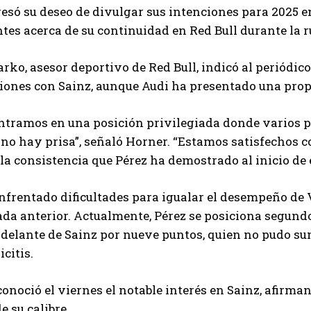
esó su deseo de divulgar sus intenciones para 2025 e
tes acerca de su continuidad en Red Bull durante la r
ko, asesor deportivo de Red Bull, indicó al periódi
ones con Sainz, aunque Audi ha presentado una propue
tramos en una posición privilegiada donde varios pil
o hay prisa”, señaló Horner. “Estamos satisfechos co
la consistencia que Pérez ha demostrado al inicio de
nfrentado dificultades para igualar el desempeño de V
da anterior. Actualmente, Pérez se posiciona segund
delante de Sainz por nueve puntos, quien no pudo su
citis.
onoció el viernes el notable interés en Sainz, afirma
e su calibre.