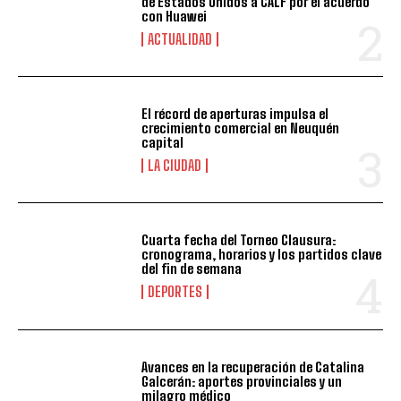
de Estados Unidos a CALF por el acuerdo
con Huawei
ACTUALIDAD
El récord de aperturas impulsa el
crecimiento comercial en Neuquén
capital
LA CIUDAD
Cuarta fecha del Torneo Clausura:
cronograma, horarios y los partidos clave
del fin de semana
DEPORTES
Avances en la recuperación de Catalina
Galcerán: aportes provinciales y un
milagro médico