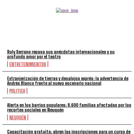
TOP 5 DE LA SEMANA
Roly Serrano repasa sus anécdotas internacionales y su
profundo amor por el teatro
ENTRETENIMIENTOS
Extranjerización de tierras y desalojos exprés: la advertencia de
Andrés Blanco frente al nuevo escenario nacional
POLITICA
Alerta en los barrios populares: 8.600 familias afectadas por los
recortes sociales en Neuquén
NEUQUÉN
Capacitación gratuita: abren las inscripciones para un curso de