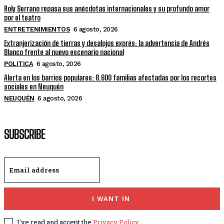
Roly Serrano repasa sus anécdotas internacionales y su profundo amor
por el teatro
ENTRETENIMIENTOS
6 agosto, 2026
Extranjerización de tierras y desalojos exprés: la advertencia de Andrés
Blanco frente al nuevo escenario nacional
POLITICA
6 agosto, 2026
Alerta en los barrios populares: 8.600 familias afectadas por los recortes
sociales en Neuquén
NEUQUÉN
6 agosto, 2026
SUBSCRIBE
I WANT IN
I've read and accept the
Privacy Policy
.