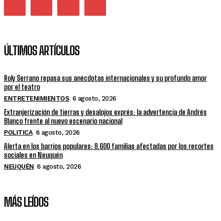
ÚLTIMOS ARTÍCULOS
Roly Serrano repasa sus anécdotas internacionales y su profundo amor
por el teatro
ENTRETENIMIENTOS
6 agosto, 2026
Extranjerización de tierras y desalojos exprés: la advertencia de Andrés
Blanco frente al nuevo escenario nacional
POLITICA
6 agosto, 2026
Alerta en los barrios populares: 8.600 familias afectadas por los recortes
sociales en Neuquén
NEUQUÉN
6 agosto, 2026
MÁS LEÍDOS