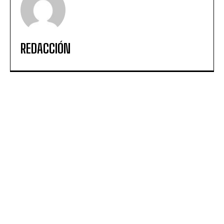
REDACCIÓN
ARTICULOS POPULARES
Copa Davis en el Ruca Che: furor absoluto y
entradas agotadas en apenas media hora
Llegada de Lionel Messi a Rosario: el capitán
despide a su padre en una ceremonia íntima