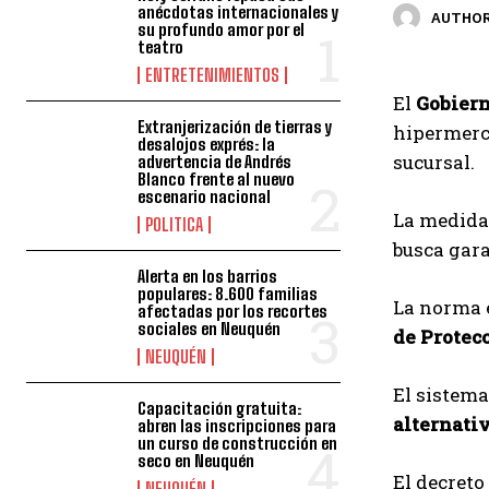
anécdotas internacionales y
AUTHOR
su profundo amor por el
teatro
ENTRETENIMIENTOS
El
Gobier
Extranjerización de tierras y
hipermer
desalojos exprés: la
sucursal.
advertencia de Andrés
Blanco frente al nuevo
escenario nacional
La medida
POLITICA
busca gara
Alerta en los barrios
populares: 8.600 familias
La norma 
afectadas por los recortes
sociales en Neuquén
de Protec
NEUQUÉN
El sistema
Capacitación gratuita:
alternativ
abren las inscripciones para
un curso de construcción en
seco en Neuquén
El decreto
NEUQUÉN