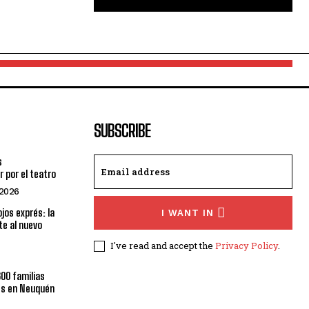
SUBSCRIBE
s
 por el teatro
 2026
ojos exprés: la
I WANT IN
te al nuevo
I've read and accept the
Privacy Policy
.
600 familias
les en Neuquén