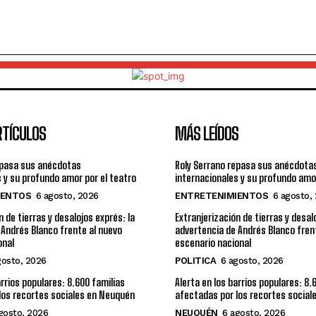
RTÍCULOS
MÁS LEÍDOS
epasa sus anécdotas
Roly Serrano repasa sus anécdota
 y su profundo amor por el teatro
internacionales y su profundo amor
IENTOS
6 agosto, 2026
ENTRETENIMIENTOS
6 agosto,
n de tierras y desalojos exprés: la
Extranjerización de tierras y desal
 Andrés Blanco frente al nuevo
advertencia de Andrés Blanco fren
onal
escenario nacional
gosto, 2026
POLITICA
6 agosto, 2026
arrios populares: 8.600 familias
Alerta en los barrios populares: 8.
los recortes sociales en Neuquén
afectadas por los recortes socia
gosto, 2026
NEUQUÉN
6 agosto, 2026