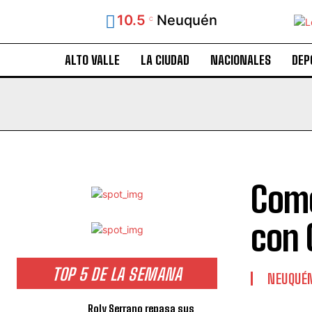
10.5
Neuquén
C
ALTO VALLE
LA CIUDAD
NACIONALES
DEP
Come
con 
TOP 5 DE LA SEMANA
NEUQUÉ
Roly Serrano repasa sus