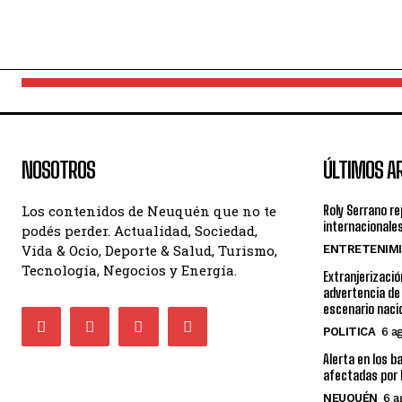
NOSOTROS
ÚLTIMOS A
Los contenidos de Neuquén que no te
Roly Serrano r
internacionales
podés perder. Actualidad, Sociedad,
Vida & Ocio, Deporte & Salud, Turismo,
ENTRETENIM
Tecnología, Negocios y Energía.
Extranjerizació
advertencia de
escenario naci
POLITICA
6 a
Alerta en los b
afectadas por 
NEUQUÉN
6 a