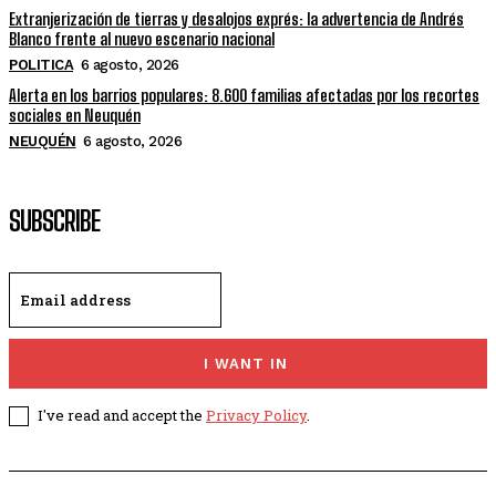
Extranjerización de tierras y desalojos exprés: la advertencia de Andrés
Blanco frente al nuevo escenario nacional
POLITICA
6 agosto, 2026
Alerta en los barrios populares: 8.600 familias afectadas por los recortes
sociales en Neuquén
NEUQUÉN
6 agosto, 2026
SUBSCRIBE
I WANT IN
I've read and accept the
Privacy Policy
.