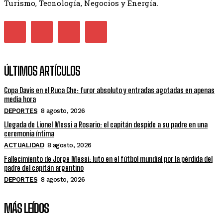
Turismo, Tecnología, Negocios y Energía.
ÚLTIMOS ARTÍCULOS
Copa Davis en el Ruca Che: furor absoluto y entradas agotadas en apenas
media hora
DEPORTES
8 agosto, 2026
Llegada de Lionel Messi a Rosario: el capitán despide a su padre en una
ceremonia íntima
ACTUALIDAD
8 agosto, 2026
Fallecimiento de Jorge Messi: luto en el fútbol mundial por la pérdida del
padre del capitán argentino
DEPORTES
8 agosto, 2026
MÁS LEÍDOS