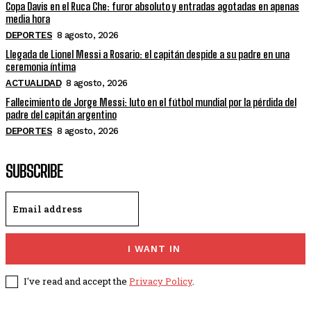
Copa Davis en el Ruca Che: furor absoluto y entradas agotadas en apenas
media hora
DEPORTES
8 agosto, 2026
Llegada de Lionel Messi a Rosario: el capitán despide a su padre en una
ceremonia íntima
ACTUALIDAD
8 agosto, 2026
Fallecimiento de Jorge Messi: luto en el fútbol mundial por la pérdida del
padre del capitán argentino
DEPORTES
8 agosto, 2026
SUBSCRIBE
I WANT IN
I've read and accept the
Privacy Policy
.