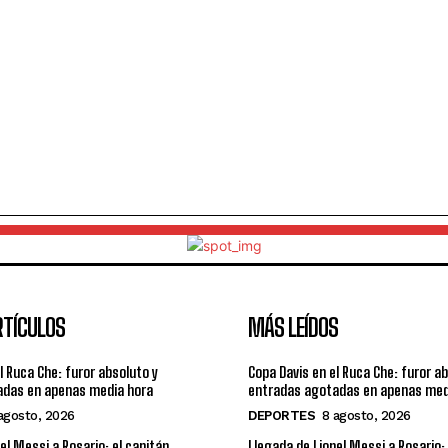
RTÍCULOS
MÁS LEÍDOS
l Ruca Che: furor absoluto y
Copa Davis en el Ruca Che: furor a
adas en apenas media hora
entradas agotadas en apenas med
agosto, 2026
DEPORTES
8 agosto, 2026
el Messi a Rosario: el capitán
Llegada de Lionel Messi a Rosario: 