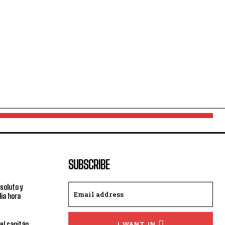
SUBSCRIBE
bsoluto y
ia hora
el capitán
I WANT IN