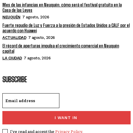
Mes de las infancias en Neuquén: cómo será el festival gratuito en la
Casa de las Leyes
NEUQUÉN
7 agosto, 2026
Fuerte repudio de Luz y Fuerza a la presión de Estados Unidos a CALF por el
acuerdo con Huawei
ACTUALIDAD
7 agosto, 2026
El récord de aperturas impulsa el crecimiento comercial en Neuquén
capital
LA CIUDAD
7 agosto, 2026
SUBSCRIBE
I WANT IN
I've read and accept the
Privacy Policy
.