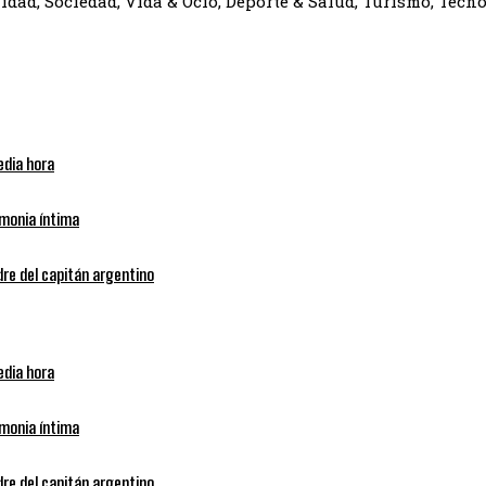
dad, Sociedad, Vida & Ocio, Deporte & Salud, Turismo, Tecno
edia hora
emonia íntima
dre del capitán argentino
edia hora
emonia íntima
dre del capitán argentino