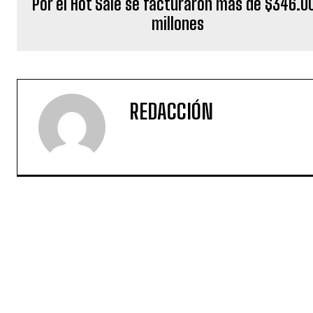
Por el Hot Sale se facturaron más de $346.0
millones
REDACCIÓN