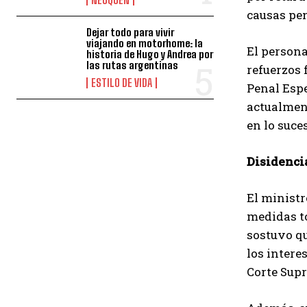
causas pen
Dejar todo para vivir
viajando en motorhome: la
El persona
historia de Hugo y Andrea por
las rutas argentinas
refuerzos 
ESTILO DE VIDA
Penal Espe
actualment
en lo suce
Disidenci
El ministr
medidas to
sostuvo qu
los intere
Corte Sup