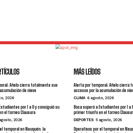
RTÍCULOS
MÁS LEÍDOS
poral: Añelo cierra totalmente sus
Alerta por temporal: Añelo cierra 
 acumulación de nieve
accesos por la acumulación de nie
to, 2026
CLIMA
6 agosto, 2026
studiantes por 1 a 0 y consiguió su
Boca superó a Estudiantes por 1 a 
en el torneo Clausura
primer triunfo en el torneo Clausu
agosto, 2026
DEPORTES
5 agosto, 2026
 el temporal en Neuquén: la
Operativos por el temporal en Neuq