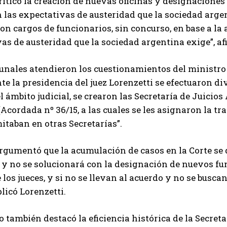
iticó la creación de nuevas oficinas y designaciones
 las expectativas de austeridad que la sociedad arge
on cargos de funcionarios, sin concurso, en base a la
as de austeridad que la sociedad argentina exige”, af
bunales atendieron los cuestionamientos del ministro
te la presidencia del juez Lorenzetti se efectuaron di
el ámbito judicial, se crearon las Secretaría de Juici
cordada nº 36/15, a las cuales se les asignaron la tr
itaban en otras Secretarías”.
gumentó que la acumulación de casos en la Corte se de
 y no se solucionará con la designación de nuevos fu
 los jueces, y si no se llevan al acuerdo y no se busc
plicó Lorenzetti.
o también destacó la eficiencia histórica de la Secreta