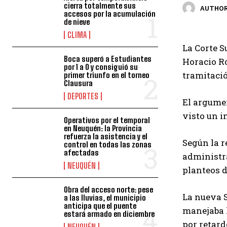
cierra totalmente sus
AUTHOR
accesos por la acumulación
de nieve
CLIMA
La Corte S
Boca superó a Estudiantes
Horacio Ro
por 1 a 0 y consiguió su
tramitació
primer triunfo en el torneo
Clausura
DEPORTES
El argumen
visto un i
Operativos por el temporal
en Neuquén: la Provincia
refuerza la asistencia y el
Según la r
control en todas las zonas
afectadas
administra
NEUQUÉN
planteos de
Obra del acceso norte: pese
La nueva S
a las lluvias, el municipio
anticipa que el puente
manejaba l
estará armado en diciembre
por retard
NEUQUÉN