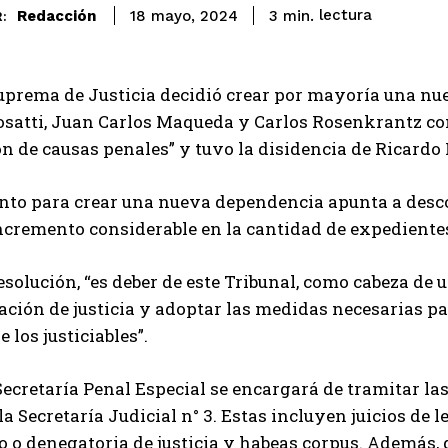
lectura
Redacción
3
min.
18 mayo, 2024
:
uprema de Justicia decidió crear por mayoría una nue
satti, Juan Carlos Maqueda y Carlos Rosenkrantz con e
n de causas penales” y tuvo la disidencia de Ricardo 
to para crear una nueva dependencia apunta a descon
ncremento considerable en la cantidad de expedientes
esolución, “es deber de este Tribunal, como cabeza de 
ción de justicia y adoptar las medidas necesarias par
 los justiciables”.
ecretaría Penal Especial se encargará de tramitar l
a Secretaría Judicial n° 3. Estas incluyen juicios de
o o denegatoria de justicia y habeas corpus. Además,