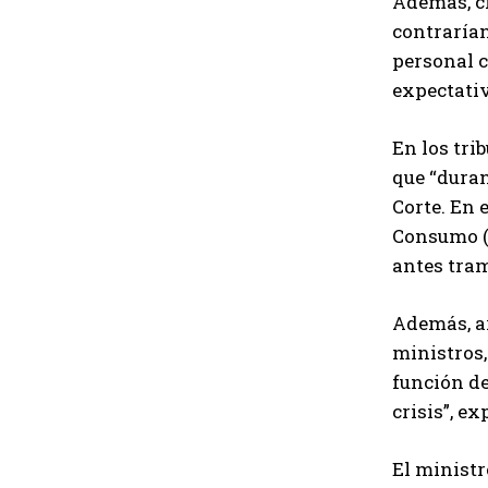
Además, cr
contrarían
personal c
expectativ
En los tri
que “duran
Corte. En 
Consumo (A
antes tram
Además, ar
ministros,
función de
crisis”, ex
El ministr