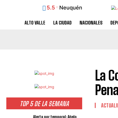
5.5
Neuquén
C
ALTO VALLE
LA CIUDAD
NACIONALES
DEP
La C
Pena
TOP 5 DE LA SEMANA
ACTUALI
Alerta por temporal: Añelo