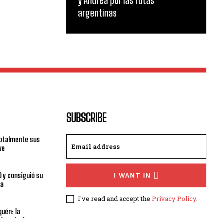
y Andrea por las rutas
argentinas
SUBSCRIBE
totalmente sus
ve
0 y consiguió su
I WANT IN
ra
I've read and accept the
Privacy Policy
.
uén: la