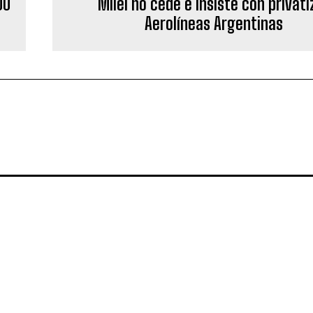
00
Milei no cede e insiste con privati
Aerolíneas Argentinas