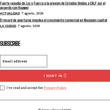
Fuerte repudio de Luz y Fuerza a la presión de Estados Unidos a CALF por el
acuerdo con Huawei
ACTUALIDAD
7 agosto, 2026
El récord de aperturas impulsa el crecimiento comercial en Neuquén capital
LA CIUDAD
7 agosto, 2026
SUBSCRIBE
I WANT IN
I've read and accept the
Privacy Policy
.
© Grupo Récord 2026.