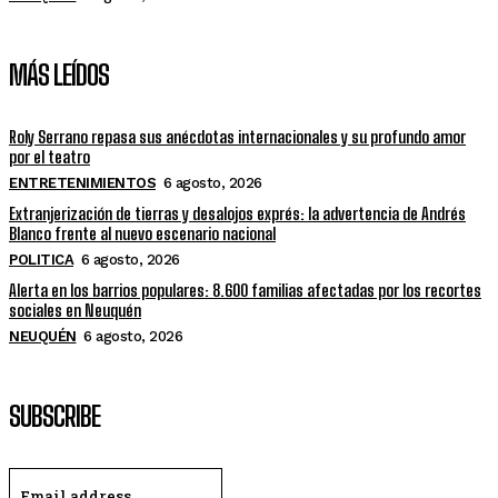
MÁS LEÍDOS
Roly Serrano repasa sus anécdotas internacionales y su profundo amor
por el teatro
ENTRETENIMIENTOS
6 agosto, 2026
Extranjerización de tierras y desalojos exprés: la advertencia de Andrés
Blanco frente al nuevo escenario nacional
POLITICA
6 agosto, 2026
Alerta en los barrios populares: 8.600 familias afectadas por los recortes
sociales en Neuquén
NEUQUÉN
6 agosto, 2026
SUBSCRIBE