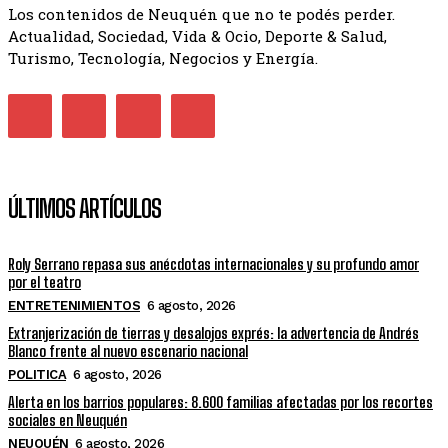
Los contenidos de Neuquén que no te podés perder.
Actualidad, Sociedad, Vida & Ocio, Deporte & Salud,
Turismo, Tecnología, Negocios y Energía.
ÚLTIMOS ARTÍCULOS
Roly Serrano repasa sus anécdotas internacionales y su profundo amor
por el teatro
ENTRETENIMIENTOS
6 agosto, 2026
Extranjerización de tierras y desalojos exprés: la advertencia de Andrés
Blanco frente al nuevo escenario nacional
POLITICA
6 agosto, 2026
Alerta en los barrios populares: 8.600 familias afectadas por los recortes
sociales en Neuquén
NEUQUÉN
6 agosto, 2026