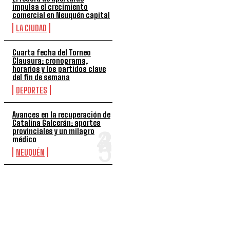
impulsa el crecimiento
comercial en Neuquén capital
LA CIUDAD
Cuarta fecha del Torneo
Clausura: cronograma,
horarios y los partidos clave
del fin de semana
DEPORTES
Avances en la recuperación de
Catalina Galcerán: aportes
provinciales y un milagro
médico
NEUQUÉN