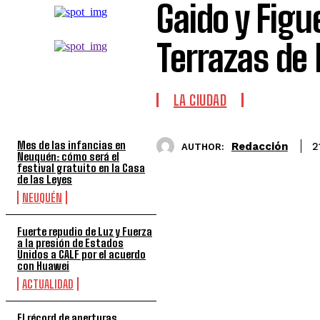
Gaido y Figu
Terrazas de
TOP 5 DE LA SEMANA
LA CIUDAD
Mes de las infancias en
Redacción
2
AUTHOR:
Neuquén: cómo será el
festival gratuito en la Casa
de las Leyes
NEUQUÉN
Fuerte repudio de Luz y Fuerza
a la presión de Estados
Unidos a CALF por el acuerdo
con Huawei
ACTUALIDAD
El récord de aperturas