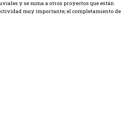
uviales y se suma a otros proyectos que están
ectividad muy importante; el completamiento de
ARTICULOS POPULARES
Mes de las infancias en Neuquén: cómo será el festival
gratuito en la Casa de las Leyes
Fuerte repudio de Luz y Fuerza a la presión de Estados
Unidos a CALF por el acuerdo con Huawei