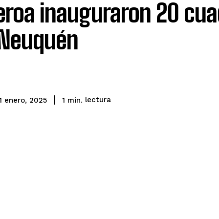
eroa inauguraron 20 cua
 Neuquén
lectura
1
min.
1 enero, 2025