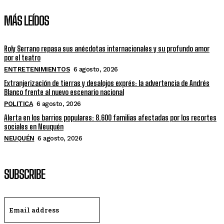
MÁS LEÍDOS
Roly Serrano repasa sus anécdotas internacionales y su profundo amor
por el teatro
ENTRETENIMIENTOS
6 agosto, 2026
Extranjerización de tierras y desalojos exprés: la advertencia de Andrés
Blanco frente al nuevo escenario nacional
POLITICA
6 agosto, 2026
Alerta en los barrios populares: 8.600 familias afectadas por los recortes
sociales en Neuquén
NEUQUÉN
6 agosto, 2026
SUBSCRIBE