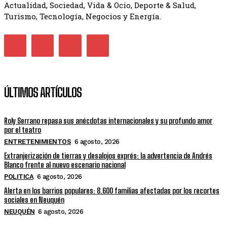
Actualidad, Sociedad, Vida & Ocio, Deporte & Salud,
Turismo, Tecnología, Negocios y Energía.
ÚLTIMOS ARTÍCULOS
Roly Serrano repasa sus anécdotas internacionales y su profundo amor
por el teatro
ENTRETENIMIENTOS
6 agosto, 2026
Extranjerización de tierras y desalojos exprés: la advertencia de Andrés
Blanco frente al nuevo escenario nacional
POLITICA
6 agosto, 2026
Alerta en los barrios populares: 8.600 familias afectadas por los recortes
sociales en Neuquén
NEUQUÉN
6 agosto, 2026