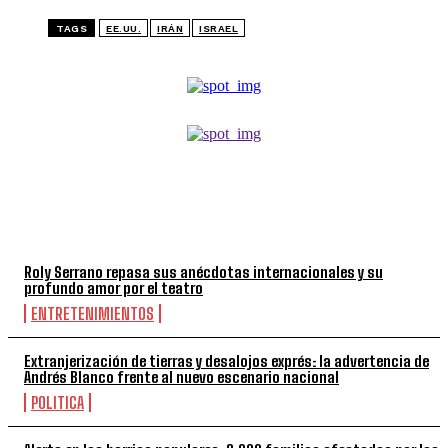
TAGS
EE.UU.
IRÁN
ISRAEL
TOP 5 DE LA SEMANA
Roly Serrano repasa sus anécdotas internacionales y su
profundo amor por el teatro
ENTRETENIMIENTOS
Extranjerización de tierras y desalojos exprés: la advertencia de
Andrés Blanco frente al nuevo escenario nacional
POLITICA