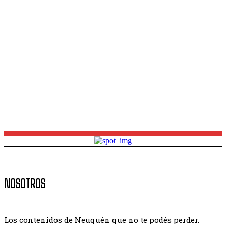
Capacitación gratuita: abren las inscripciones para
un curso de construcción en seco en Neuquén
Estado de rutas en Neuquén: habilitan varios tramos,
pero el temporal mantiene caminos cortados y
retenes
NOSOTROS
Los contenidos de Neuquén que no te podés perder.